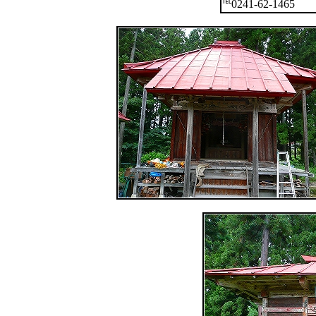
℡0241-62-1465